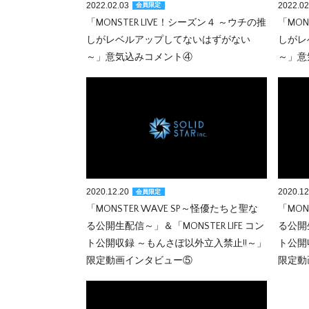
2022.02.03
2022.02
会員限定
「MONSTER LIVE！シーズン４ ～ウチの推
「MON
しがレベルアップしてないはずがない
しがレ
～」意気込みコメント④
～」意
2020.12.20
2020.12
会員限定
「MONSTER WAVE SP～怪優たちと聖な
「MON
る公開生配信～」＆「MONSTER LIFE コン
る公開生
ト公開収録 ～もんさぽ以外立入禁止!!～」
ト公開
限定動画インタビュー⑤
限定動