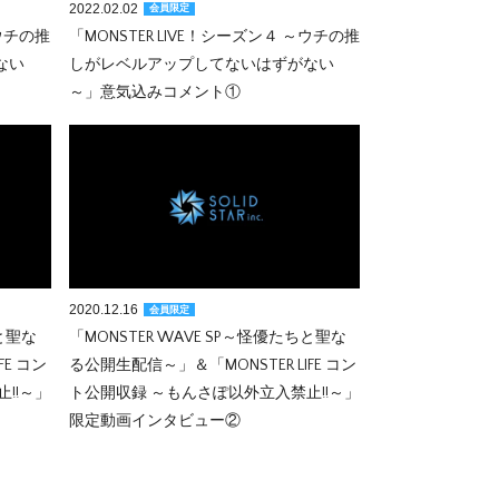
2022.02.02
会員限定
～ウチの推
「MONSTER LIVE！シーズン４ ～ウチの推
ない
しがレベルアップしてないはずがない
～」意気込みコメント①
2020.12.16
会員限定
ちと聖な
「MONSTER WAVE SP～怪優たちと聖な
FE コン
る公開生配信～」＆「MONSTER LIFE コン
!!～」
ト公開収録 ～もんさぽ以外立入禁止!!～」
限定動画インタビュー②