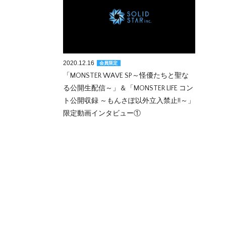
2020.12.16
会員限定
「MONSTER WAVE SP～怪優たちと聖な
る公開生配信～」＆「MONSTER LIFE コン
ト公開収録 ～もんさぽ以外立入禁止!!～」
限定動画インタビュー①