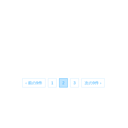
‹ 前の9件
1
2
3
次の9件 ›