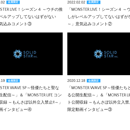
.02
2022.02.02
会員限定
会員限定
STER LIVE！シーズン４ ～ウチの推
「MONSTER LIVE！シーズン４ 
ベルアップしてないはずがない
しがレベルアップしてないはずが
気込みコメント③
～」意気込みコメント②
.19
2020.12.18
会員限定
会員限定
STER WAVE SP～怪優たちと聖な
「MONSTER WAVE SP～怪優た
配信～」＆「MONSTER LIFE コン
る公開生配信～」＆「MONSTER LI
収録 ～もんさぽ以外立入禁止!!～」
ト公開収録 ～もんさぽ以外立入禁止
画インタビュー④
限定動画インタビュー③